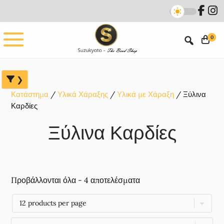
Skip
Skip
Skip
to
to
to
main
primary
footer
0
content
sidebar
Κατάστημα
Υλικά Χάραξης
Υλικά με Χάραξη
Ξύλινα
Καρδίες
Ξύλινα Καρδίες
Προβάλλονται όλα - 4 αποτελέσματα