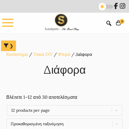
Skip
Skip
Skip
to
to
to
main
primary
footer
0
content
sidebar
Κατάστημα
Υλικά DIY
Φτερά
Διάφορα
Διάφορα
Βλέπετε 1–12 από 30 αποτελέσματα