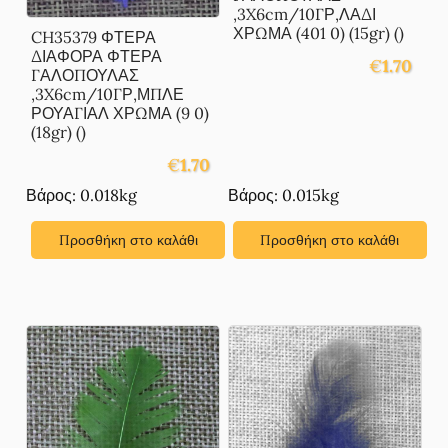
,3X6cm/10ΓΡ,ΛΑΔΙ
ΧΡΩΜΑ (401 0) (15gr) ()
CH35379 ΦΤΕΡΑ
ΔΙΑΦΟΡΑ ΦΤΕΡΑ
€
1.70
ΓΑΛΟΠΟΥΛΑΣ
,3X6cm/10ΓΡ,ΜΠΛΕ
ΡΟΥΑΓΙΑΛ ΧΡΩΜΑ (9 0)
(18gr) ()
€
1.70
Βάρος: 0.018kg
Βάρος: 0.015kg
Προσθήκη στο καλάθι
Προσθήκη στο καλάθι