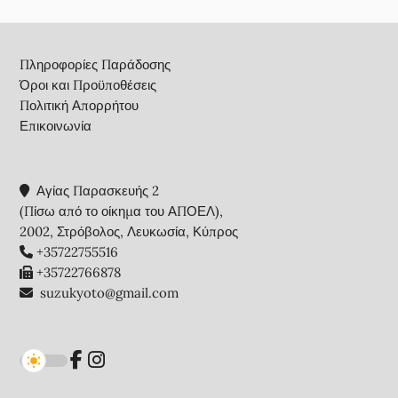
Footer
Πληροφορίες Παράδοσης
Όροι και Προϋποθέσεις
Πολιτική Απορρήτου
Επικοινωνία
Αγίας Παρασκευής 2
(Πίσω από το οίκημα του ΑΠΟΕΛ),
2002, Στρόβολος, Λευκωσία, Κύπρος
+35722755516
+35722766878
suzukyoto@gmail.com