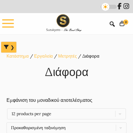
Skip
Skip
Skip
to
to
to
main
primary
footer
0
content
sidebar
Κατάστημα
Εργαλεία
Μετρητές
Διάφορα
Διάφορα
Εμφάνιση του μοναδικού αποτελέσματος