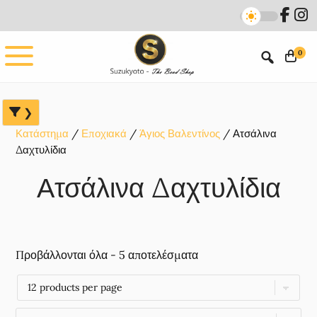
Skip
Skip
Skip
to
to
to
main
primary
footer
0
content
sidebar
Κατάστημα
Εποχιακά
Άγιος Βαλεντίνος
Ατσάλινα
Δαχτυλίδια
Ατσάλινα Δαχτυλίδια
Προβάλλονται όλα - 5 αποτελέσματα