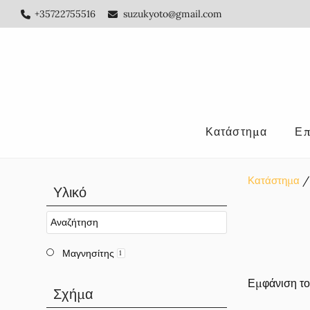
Skip
Skip
Skip
+35722755516
suzukyoto@gmail.com
to
to
to
main
primary
footer
content
sidebar
Κατάστημα
Επ
Κατάστημα
Αρχική
Υλικό
Πλευρική
Στήλη
Μαγνησίτης
1
Εμφάνιση το
Σχήμα