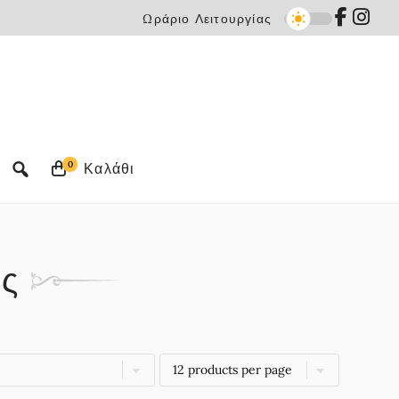
Ωράριο Λειτουργίας
0
ης