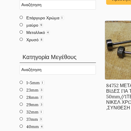
Επάργυρο Χρώμα
1
μαύρο
9
Μεταλλικό
4
Χρυσό
8
Κατηγορία Μεγέθους
1~5mm
1
84752 ΜΕΤ
23mm
ΒΙΔΕΣ ΓΙΑ
3
50mm//1Τ
28mm
2
ΝΙΚΕΛ ΧΡ
29mm
3
,ΣΥΝΘΕΣΗ , 
32mm
1
37mm
3
40mm
4