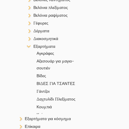
Οργάντζα
Φρύδια
Διάφορα
Βελόνια πλεξίματος
Πουγκιά
Απλά
Βελόνια ραψίματος
Σακουλάκια
Ακρυλικά
Γέφυρες
Σακουλάκια Σελοφάν
Αλουμίνιο
Μεταλλικές
Δέρματα
Σπάγκος
Διάφορα
Συνθετικά Δερματάκια
Διακοσμητικά
Στριφτά Κορδόνια
Σίδηρο
Ακρυλικά
Εξαρτήματα
Φακέλοι με Φυσαλίδες
Μεταλλικά
Αγκράφες
Χριστουγεννιάτικες
Υφασμάτινα
Αξεσουάρ για μαγιο-
κορδέλες
σουτιέν
Βίδες
ΒΙΔΕΣ ΓΙΑ ΤΣΑΝΤΕΣ
Γάντζοι
Δαχτυλίδι Πλεξίματος
Κουμπιά
Κρίκοι
Εξαρτήματα για κόσμημα
Μεταλλικά κουμπώματα
Stamping Tags
Επίκαιρα