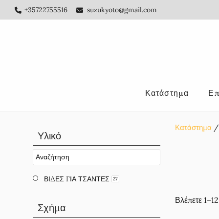
Skip
Skip
Skip
+35722755516
suzukyoto@gmail.com
to
to
to
main
primary
footer
content
sidebar
Κατάστημα
Επ
Κατάστημα
Αρχική
Υλικό
Πλευρική
Στήλη
ΒΙΔΕΣ ΓΙΑ ΤΣΑΝΤΕΣ
27
Βλέπετε 1–1
Σχήμα