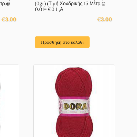
έτρ.@
(0gr) (Τιμή Χονδρικής 15 Μέτρ.@
0.01= €0.1 ,Α
€
3.00
€
3.00
Προσθήκη στο καλάθι