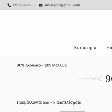
Skip
Skip
+35722755516
suzukyoto@gmail.com
to
to
main
footer
content
Κατάστημα
Επ
90% Aκρυλικό - 10% Μάλλινο
9
Προβάλλονται όλα - 8 αποτελέσματα