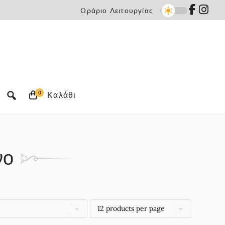
Ωράριο Λειτουργίας
0
νο