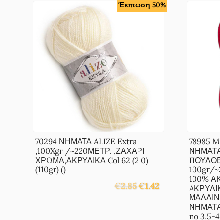
Έκπτωση 50%
70294 ΝΗΜΑΤΑ ALIZE Extra
78985 M
,100Xgr /~220ΜΕΤΡ. ,ΖΑΧΑΡΙ
ΝΗΜΑΤΑ
ΧΡΩΜΑ,ΑΚΡΥΛΙΚΑ Col 62 (2 0)
ΠΟΥΛΟΒ
(110gr) ()
100gr/
100% Α
Original
Η
€
2.85
€
1.42
AΚΡΥΛΙ
price
τρέχουσα
ΜΑΛΛΙΝ
was:
τιμή
ΝΗΜΑΤΑ
€2.85.
είναι:
no 3,5-