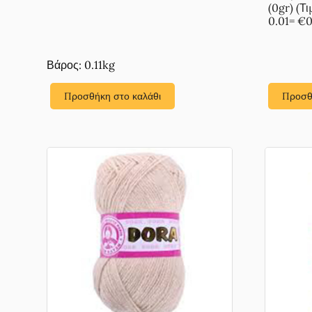
€1.42.
(0gr) (Τ
0.01= €0
Βάρος: 0.11kg
Προσθήκη στο καλάθι
Προσθ