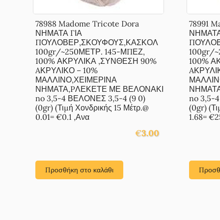
78988 Madome Tricote Dora
78991 M
ΝΗΜΑΤΑ ΓΙΑ
ΝΗΜΑΤΑ
ΠΟΥΛΟΒΕΡ,ΣΚΟΥΦΟΥΣ,ΚΑΣΚΟΛ
ΠΟΥΛΟΒ
100gr/~250ΜΕΤΡ. 145-ΜΠΕΖ,
100gr/~
100% ΑΚΡΥΛΙΚΑ ,ΣΥΝΘΕΣΗ 90%
100% Α
AΚΡΥΛΙΚΟ – 10%
AΚΡΥΛΙ
ΜΑΛΛΙΝΟ,ΧΕΙΜΕΡΙΝΑ
ΜΑΛΛΙΝ
ΝΗΜΑΤΑ,PΛΕΚΕΤΕ ΜΕ ΒΕΛΟΝΑΚΙ
ΝΗΜΑΤΑ
no 3,5-4 ΒΕΛΟΝΕΣ 3,5-4 (9 0)
no 3,5-
(0gr) (Τιμή Χονδρικής 15 Μέτρ.@
(0gr) (Τ
0.01= €0.1 ,Ανα
1.68= €2
€
3.00
Προσθήκη στο καλάθι
Προσθ