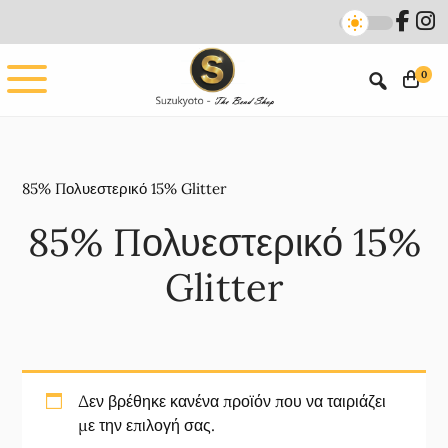
Skip
Skip
to
to
main
footer
0
content
85% Πολυεστερικό 15% Glitter
85% Πολυεστερικό 15%
Glitter
Δεν βρέθηκε κανένα προϊόν που να ταιριάζει
με την επιλογή σας.