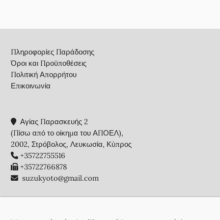
Footer
Πληροφορίες Παράδοσης
Όροι και Προϋποθέσεις
Πολιτική Απορρήτου
Επικοινωνία
Αγίας Παρασκευής 2
(Πίσω από το οίκημα του ΑΠΟΕΛ),
2002, Στρόβολος, Λευκωσία, Κύπρος
+35722755516
+35722766878
suzukyoto@gmail.com