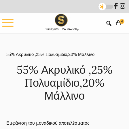
Skip
Skip
to
to
main
footer
0
content
55% Ακρυλικό ,25% Πολυαμίδιο,20% Μάλλινο
55% Ακρυλικό ,25%
Πολυαμίδιο,20%
Μάλλινο
Εμφάνιση του μοναδικού αποτελέσματος