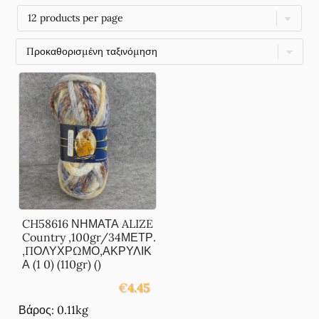
CH58616 ΝΗΜΑΤΑ ALIZE
Country ,100gr/34ΜΕΤΡ.
,ΠΟΛΥΧΡΩΜΟ,ΑΚΡΥΛΙΚ
Α (1 0) (110gr) ()
€
4.45
Βάρος: 0.11kg