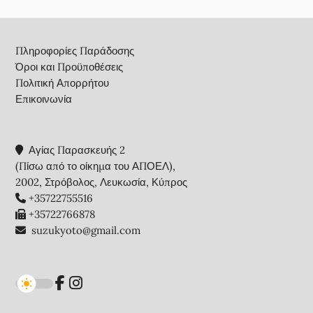
Footer
Πληροφορίες Παράδοσης
Όροι και Προϋποθέσεις
Πολιτική Απορρήτου
Επικοινωνία
Αγίας Παρασκευής 2
(Πίσω από το οίκημα του ΑΠΟΕΛ),
2002, Στρόβολος, Λευκωσία, Κύπρος
+35722755516
+35722766878
suzukyoto@gmail.com