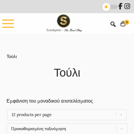
Skip
Skip
to
to
main
footer
0
content
Τούλι
Τούλι
Εμφάνιση του μοναδικού αποτελέσματος